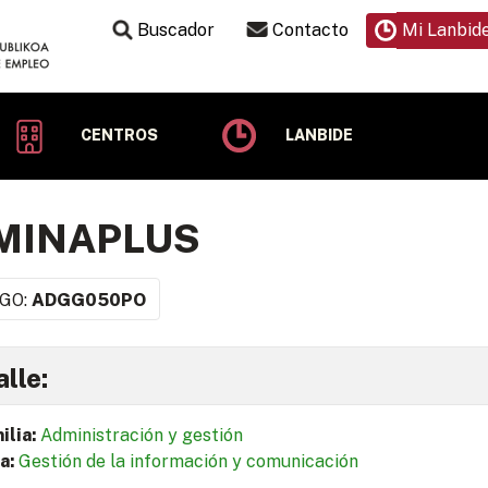
Buscador
Contacto
Mi Lanbid
CENTROS
LANBIDE
MINAPLUS
GO:
ADGG050PO
lle:
ilia:
Administración y gestión
a:
Gestión de la información y comunicación