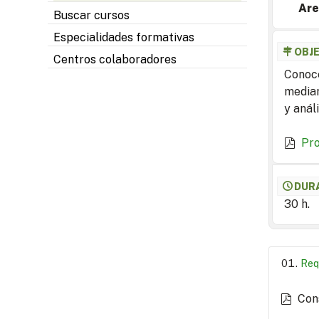
Are
Buscar cursos
Especialidades formativas
OBJ
Centros colaboradores
Conoce
median
y análi
Pr
DUR
30 h.
Req
Con