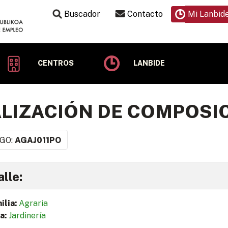
Buscador
Contacto
Mi Lanbid
CENTROS
LANBIDE
LIZACIÓN DE COMPOSI
GO:
AGAJ011PO
lle:
ilia:
Agraria
a:
Jardinería