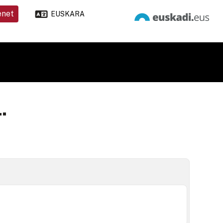
enet
EUSKARA
.