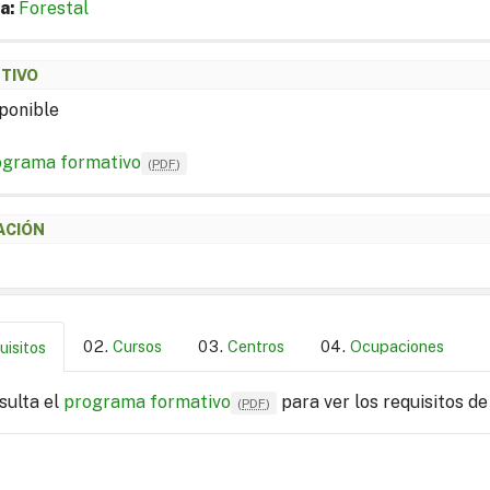
a:
Forestal
ETIVO
ponible
ograma formativo
(
PDF
)
ACIÓN
Cursos
Centros
Ocupaciones
uisitos
sulta el
programa formativo
para ver los requisitos de
(
PDF
)