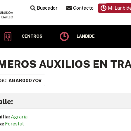
Buscador
Contacto
Mi Lanbid
CENTROS
LANBIDE
MEROS AUXILIOS EN TR
GO:
AGAR0007OV
lle:
ilia:
Agraria
a:
Forestal