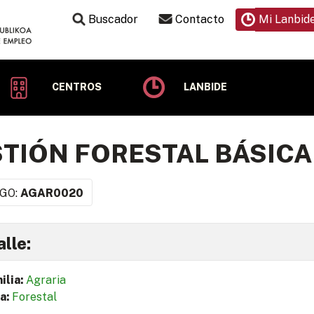
Buscador
Contacto
Mi Lanbid
CENTROS
LANBIDE
TIÓN FORESTAL BÁSIC
GO:
AGAR0020
lle:
ilia:
Agraria
a:
Forestal