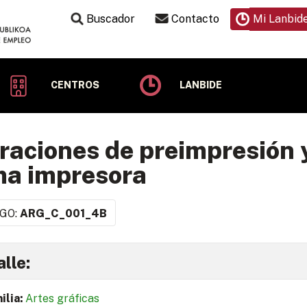
Buscador
Contacto
Mi Lanbid
CENTROS
LANBIDE
aciones de preimpresión y
ma impresora
GO:
ARG_C_001_4B
lle:
ilia:
Artes gráficas