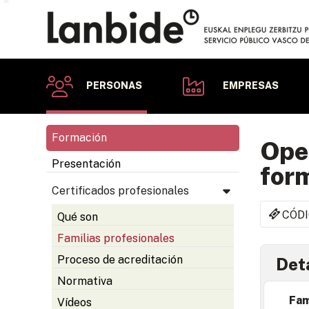
PERSONAS
EMPRESAS
Formación
Oper
Presentación
for
Certificados profesionales
CÓDI
Qué son
Familias profesionales
Proceso de acreditación
Deta
Normativa
Fam
Vídeos