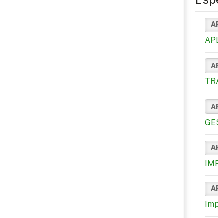
A
AP
A
TR
A
GE
A
IM
A
Imp