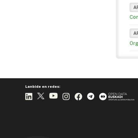
A
Com
A
Org
Lanbide en redes: