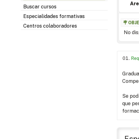
Are
Buscar cursos
Especialidades formativas
OBJ
Centros colaboradores
No dis
Req
Graduad
Compete
Se podr
que pe
formac
Espe