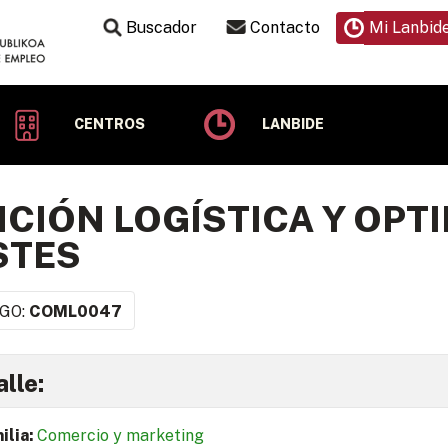
Buscador
Contacto
Mi Lanbid
CENTROS
LANBIDE
CIÓN LOGÍSTICA Y OPT
STES
GO:
COML0047
lle:
ilia:
Comercio y marketing