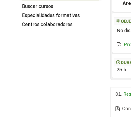
Are
Buscar cursos
Especialidades formativas
OBJ
Centros colaboradores
No dis
Pr
DUR
25 h.
Req
Con