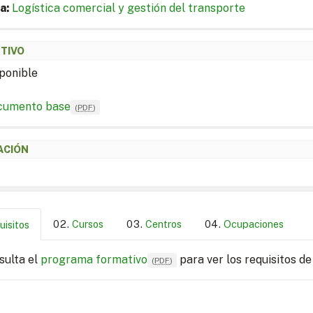
a:
Logística comercial y gestión del transporte
ETIVO
ponible
cumento base
(
PDF
)
ACIÓN
Cursos
Centros
Ocupaciones
uisitos
sulta el
programa formativo
para ver los requisitos de
(
PDF
)