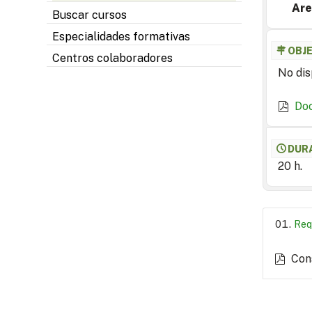
Are
Buscar cursos
Especialidades formativas
OBJ
Centros colaboradores
No dis
Do
DUR
20 h.
Req
Con