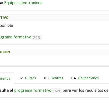
a:
Equipos electrónicos
ETIVO
ponible
ograma formativo
(
PDF
)
ACIÓN
Cursos
Centros
Ocupaciones
uisitos
sulta el
programa formativo
para ver los requisitos de
(
PDF
)