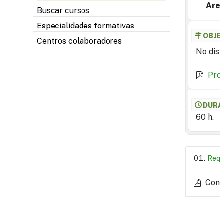
Are
Buscar cursos
Especialidades formativas
OBJ
Centros colaboradores
No dis
Pr
DUR
60 h.
Req
Con