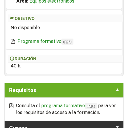
Area:
Equipos electrónicos
OBJETIVO
No disponible
Programa formativo
(
PDF
)
DURACIÓN
40 h.
Requisitos
Consulta el
programa formativo
para ver
(
PDF
)
los requisitos de acceso a la formación.
Cursos