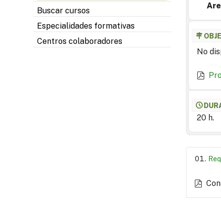
Are
Buscar cursos
Especialidades formativas
OBJ
Centros colaboradores
No dis
Pr
DUR
20 h.
Req
Con