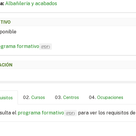
a:
Albañilería y acabados
ETIVO
ponible
ograma formativo
(
PDF
)
ACIÓN
Cursos
Centros
Ocupaciones
uisitos
sulta el
programa formativo
para ver los requisitos de
(
PDF
)