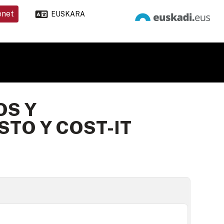
enet
EUSKARA
OS Y
STO Y COST-IT