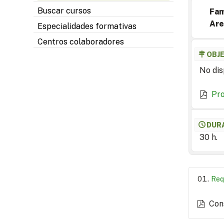
Buscar cursos
Fam
Are
Especialidades formativas
Centros colaboradores
OBJ
No dis
Pr
DUR
30 h.
Req
Con