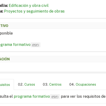
ilia:
Edificación y obra civil
a:
Proyectos y seguimiento de obras
ETIVO
ponible
ograma formativo
(
PDF
)
ACIÓN
Cursos
Centros
Ocupaciones
uisitos
sulta el
programa formativo
para ver los requisitos de
(
PDF
)