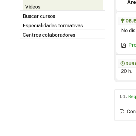
Are
Vídeos
Buscar cursos
OBJ
Especialidades formativas
No dis
Centros colaboradores
Pr
DUR
20 h.
Req
Con