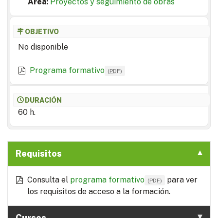
Area:
Proyectos y seguimiento de obras
OBJETIVO
No disponible
Programa formativo
(
PDF
)
DURACIÓN
60 h.
Requisitos
Consulta el
programa formativo
para ver
(
PDF
)
los requisitos de acceso a la formación.
Cursos