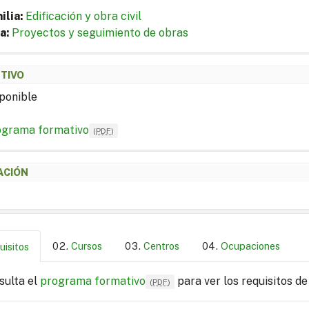
ilia:
Edificación y obra civil
a:
Proyectos y seguimiento de obras
ETIVO
ponible
ograma formativo
(
PDF
)
ACIÓN
Cursos
Centros
Ocupaciones
uisitos
sulta el
programa formativo
para ver los requisitos de
(
PDF
)