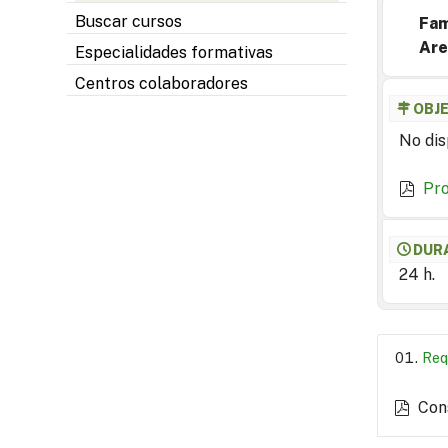
Buscar cursos
Fam
Are
Especialidades formativas
Centros colaboradores
OBJ
No dis
Pr
DUR
24 h.
Req
Con