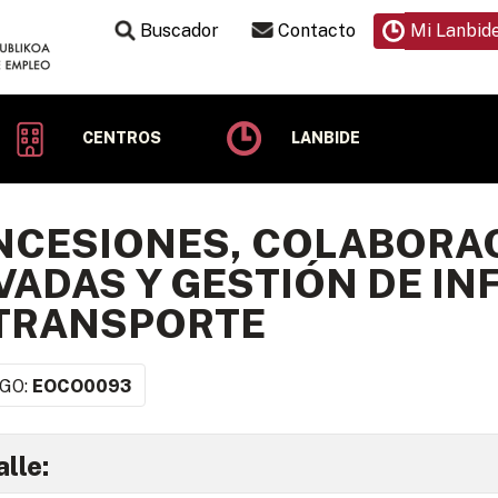
Buscador
Contacto
Mi Lanbid
CENTROS
LANBIDE
CESIONES, COLABORAC
VADAS Y GESTIÓN DE I
 TRANSPORTE
GO:
EOCO0093
lle: