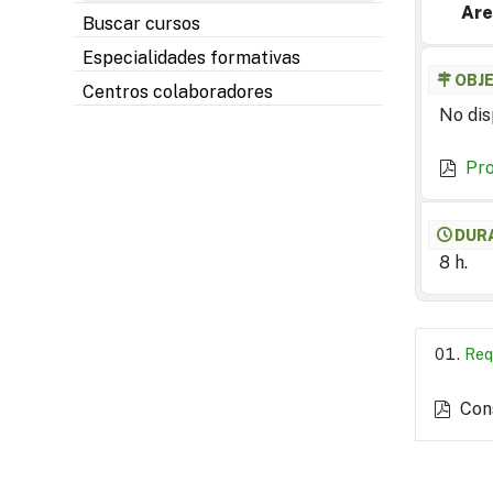
Are
Buscar cursos
Especialidades formativas
OBJ
Centros colaboradores
No dis
Pr
DUR
8 h.
Req
Con