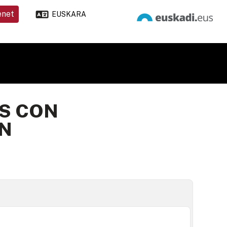
enet
EUSKARA
S CON
AN