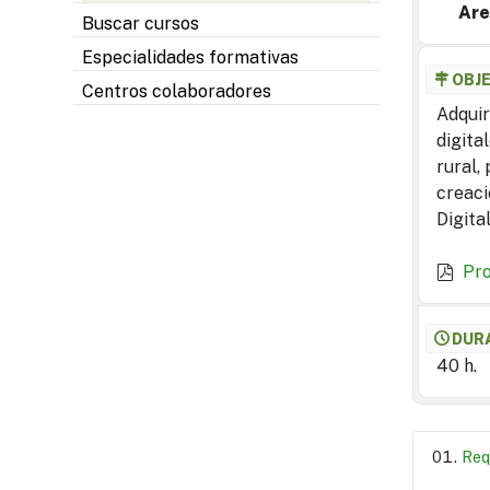
Are
Buscar cursos
Especialidades formativas
OBJ
Centros colaboradores
Adquir
digita
rural,
creaci
Digita
Pr
DUR
40 h.
Req