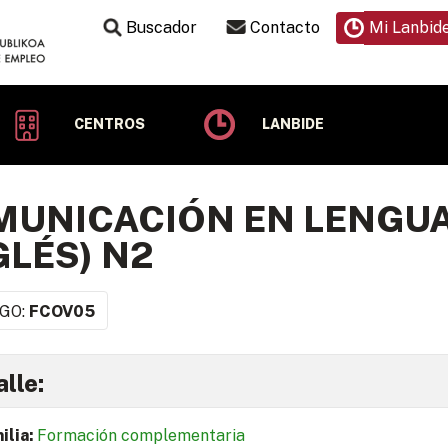
Buscador
Contacto
Mi Lanbid
CENTROS
LANBIDE
UNICACIÓN EN LENGUA
GLÉS) N2
GO:
FCOV05
lle:
ilia:
Formación complementaria