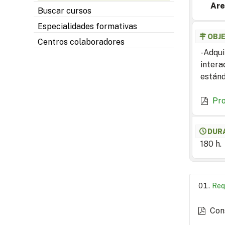
Are
Buscar cursos
Especialidades formativas
OBJ
Centros colaboradores
-Adqui
intera
estánd
Pr
DUR
180 h.
Req
Con