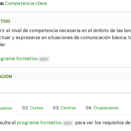
a:
Competencia clave
ETIVO
rir el nivel de competencia necesaria en el ámbito de las le
ctuar y expresarse en situaciones de comunicación básica, t
ar.
ograma formativo
(
PDF
)
ACIÓN
Cursos
Centros
Ocupaciones
uisitos
sulta el
programa formativo
para ver los requisitos de
(
PDF
)