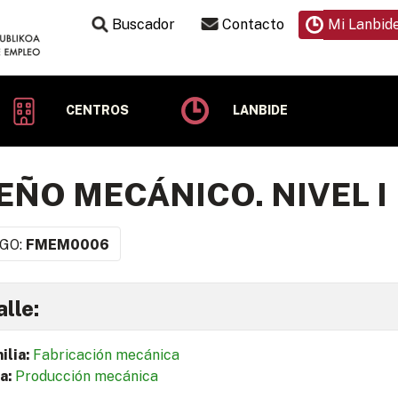
Buscador
Contacto
Mi Lanbid
CENTROS
LANBIDE
EÑO MECÁNICO. NIVEL I
GO:
FMEM0006
lle:
ilia:
Fabricación mecánica
a:
Producción mecánica