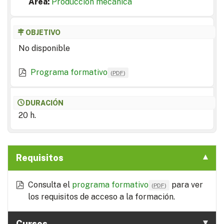
Area:
Producción mecánica
OBJETIVO
No disponible
Programa formativo
(
PDF
)
DURACIÓN
20 h.
Requisitos
Consulta el
programa formativo
para ver
(
PDF
)
los requisitos de acceso a la formación.
Cursos