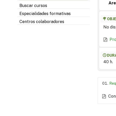
Are
Buscar cursos
Especialidades formativas
OBJ
Centros colaboradores
No dis
Pr
DUR
40 h.
Req
Con