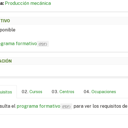
a:
Producción mecánica
ETIVO
ponible
ograma formativo
(
PDF
)
ACIÓN
Cursos
Centros
Ocupaciones
uisitos
sulta el
programa formativo
para ver los requisitos de
(
PDF
)