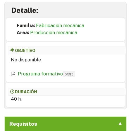
Detalle:
Familia:
Fabricación mecánica
Area:
Producción mecánica
OBJETIVO
No disponible
Programa formativo
(
PDF
)
DURACIÓN
40 h.
Requisitos