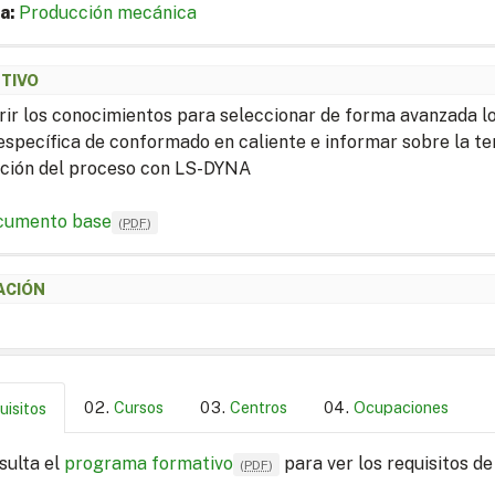
a:
Producción mecánica
ETIVO
rir los conocimientos para seleccionar de forma avanzada l
específica de conformado en caliente e informar sobre la 
ción del proceso con LS-DYNA
cumento base
(
PDF
)
ACIÓN
Cursos
Centros
Ocupaciones
uisitos
sulta el
programa formativo
para ver los requisitos de
(
PDF
)