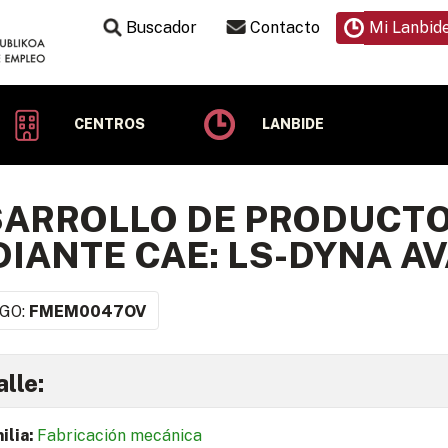
Buscador
Contacto
Mi Lanbid
CENTROS
LANBIDE
SARROLLO DE PRODUCT
IANTE CAE: LS-DYNA 
GO:
FMEM0047OV
lle:
ilia:
Fabricación mecánica