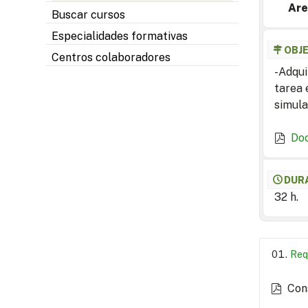
Are
Buscar cursos
Especialidades formativas
OBJ
Centros colaboradores
-Adqui
tarea 
simula
Do
DUR
32 h.
Req
Con