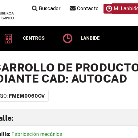
Buscador
Contacto
Mi Lanbid
CENTROS
LANBIDE
SARROLLO DE PRODUCT
IANTE CAD: AUTOCAD
GO:
FMEM0060OV
lle:
ilia:
Fabricación mecánica