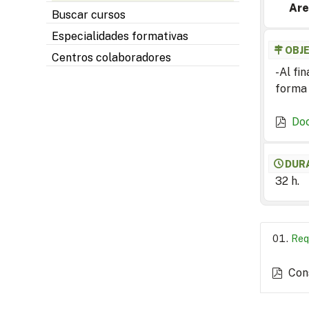
Are
Buscar cursos
Especialidades formativas
OBJ
Centros colaboradores
-Al fi
forma 
Do
DUR
32 h.
Req
Con