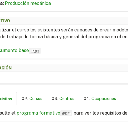
a:
Producción mecánica
ETIVO
nalizar el curso los asistentes serán capaces de crear mod
de trabajo de forma básica y general del programa en el en
cumento base
(
PDF
)
ACIÓN
Cursos
Centros
Ocupaciones
uisitos
sulta el
programa formativo
para ver los requisitos de
(
PDF
)