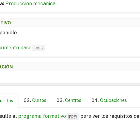
a:
Producción mecánica
ETIVO
ponible
cumento base
(
PDF
)
ACIÓN
Cursos
Centros
Ocupaciones
uisitos
sulta el
programa formativo
para ver los requisitos de
(
PDF
)