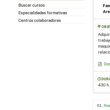
Buscar cursos
Fam
Are
Especialidades formativas
Centros colaboradores
OBJ
Adquir
trabaj
maquin
relaci
Do
DUR
430 h.
Req