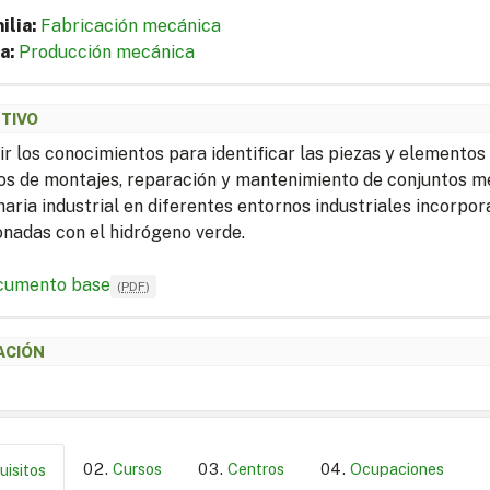
ilia:
Fabricación mecánica
a:
Producción mecánica
ETIVO
ir los conocimientos para identificar las piezas y elementos
os de montajes, reparación y mantenimiento de conjuntos me
aria industrial en diferentes entornos industriales incorp
onadas con el hidrógeno verde.
cumento base
(
PDF
)
ACIÓN
Cursos
Centros
Ocupaciones
uisitos