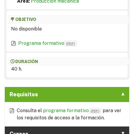
Area:
Producción mecánica
OBJETIVO
No disponible
Programa formativo
(
PDF
)
DURACIÓN
40 h.
Requisitos
Consulta el
programa formativo
para ver
(
PDF
)
los requisitos de acceso a la formación.
Cursos