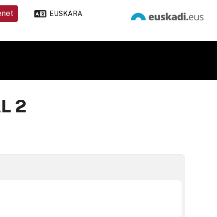
enet
EUSKARA
L 2