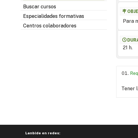
Buscar cursos
OBJ
Especialidades formativas
Para m
Centros colaboradores
DUR
21 h.
Req
Tener 
Lanbide en redes: