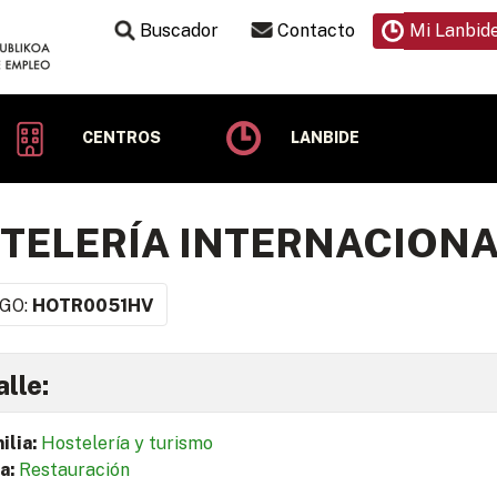
Buscador
Contacto
Mi Lanbid
CENTROS
LANBIDE
TELERÍA INTERNACIONA
GO:
HOTR0051HV
lle:
ilia:
Hostelería y turismo
a:
Restauración