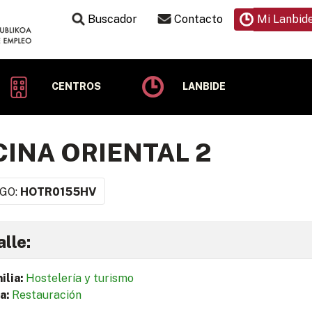
Buscador
Contacto
Mi Lanbid
CENTROS
LANBIDE
INA ORIENTAL 2
GO:
HOTR0155HV
lle:
ilia:
Hostelería y turismo
a:
Restauración