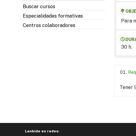
Buscar cursos
OBJ
Especialidades formativas
Para m
Centros colaboradores
DUR
30 h.
Req
Tener 
Lanbide en redes: