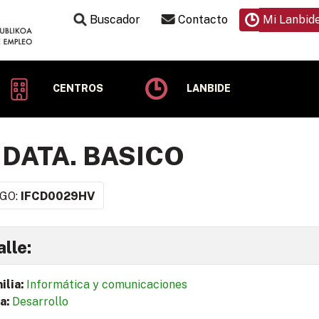
Buscador
Contacto
Mi Lanbid
CENTROS
LANBIDE
 DATA. BASICO
GO:
IFCD0029HV
lle:
ilia:
Informática y comunicaciones
a:
Desarrollo