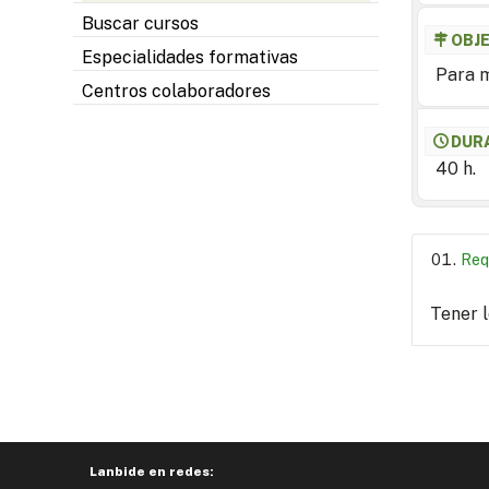
Buscar cursos
OBJ
Especialidades formativas
Para m
Centros colaboradores
DUR
40 h.
Req
Tener 
Lanbide en redes: