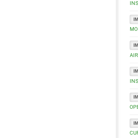
IN
I
MO
I
AI
I
IN
I
OP
I
CU