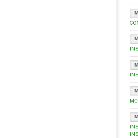
I
CO
I
IN
I
IN
I
MO
I
IN
IN