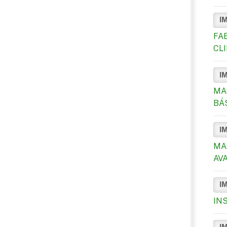
I
FA
CL
I
MA
BÁ
I
MA
AV
I
IN