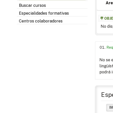
Are
Buscar cursos
Especialidades formativas
OBJ
Centros colaboradores
No dis
Req
No se e
lingüís
podrá 
Espe
I