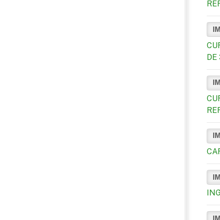
RE
I
CU
DE 
I
CU
RE
I
CA
I
IN
I