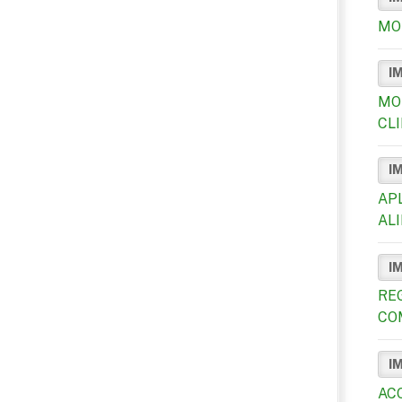
MO
I
MO
CL
I
AP
AL
I
RE
CO
I
AC