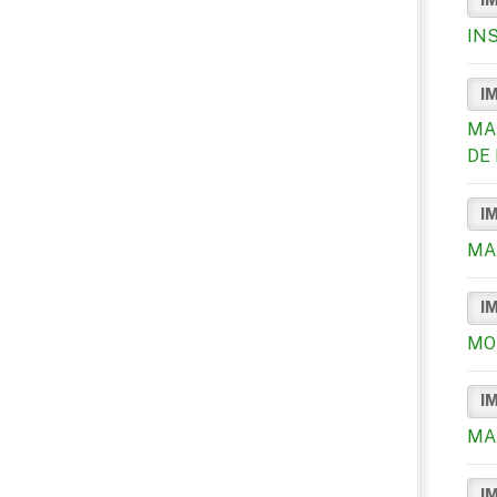
I
IN
I
MA
DE 
I
MA
I
MO
I
MA
I