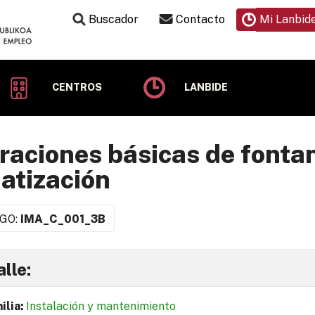
Buscador
Contacto
Mi Lanbid
CENTROS
LANBIDE
aciones básicas de fontan
atización
GO:
IMA_C_001_3B
lle:
ilia:
Instalación y mantenimiento