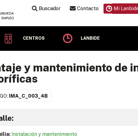
Buscador
Contacto
Mi Lanbid
CENTROS
LANBIDE
taje y mantenimiento de i
oríficas
GO:
IMA_C_003_4B
lle:
ilia:
Instalación y mantenimiento