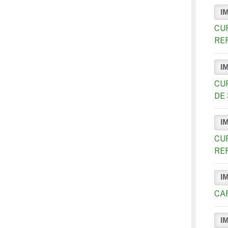
I
CU
RE
I
CU
DE 
I
CU
RE
I
CA
I