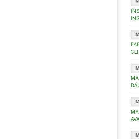
I
IN
IN
I
FA
CL
I
MA
BÁ
I
MA
AV
I