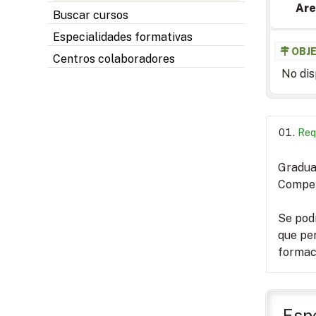
Are
Buscar cursos
Especialidades formativas
OBJ
Centros colaboradores
No dis
Req
Graduad
Compete
Se podr
que pe
formac
Espe