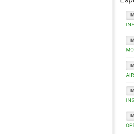
I
IN
I
MO
I
AI
I
IN
I
OP