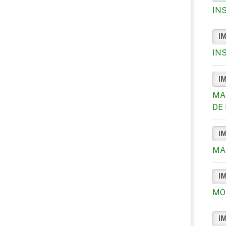
IN
I
IN
I
MA
DE 
I
MA
I
MO
I