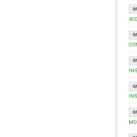
I
AC
I
CO
I
IN
I
IN
I
MO