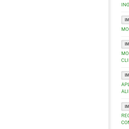
IN
I
MO
I
MO
CL
I
AP
AL
I
RE
CO