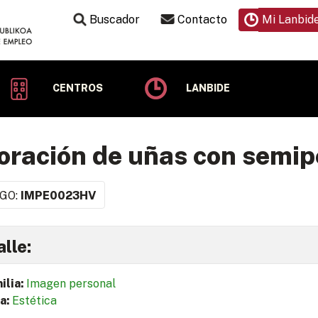
Buscador
Contacto
Mi Lanbid
CENTROS
LANBIDE
oración de uñas con semi
GO:
IMPE0023HV
lle:
ilia:
Imagen personal
a:
Estética