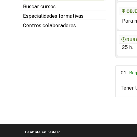
Buscar cursos
OBJ
Especialidades formativas
Para m
Centros colaboradores
DUR
25 h.
Req
Tener 
Lanbide en redes: