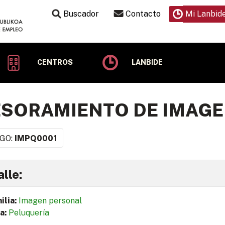
Buscador
Contacto
Mi Lanbid
CENTROS
LANBIDE
SORAMIENTO DE IMAG
GO:
IMPQ0001
lle:
ilia:
Imagen personal
a:
Peluquería