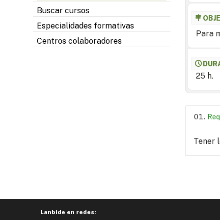
Buscar cursos
OBJ
Especialidades formativas
Para m
Centros colaboradores
DUR
25 h.
Req
Tener 
Lanbide en redes: