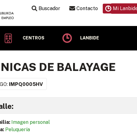
Buscador
Contacto
Mi Lanbid
CENTROS
LANBIDE
NICAS DE BALAYAGE
GO:
IMPQ0005HV
lle:
ilia:
Imagen personal
a:
Peluquería