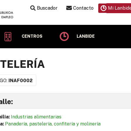
Buscador
Contacto
Mi Lanbid
CENTROS
LANBIDE
TELERÍA
GO:
INAF0002
lle:
ilia:
Industrias alimentarias
a:
Panadería, pastelería, confitería y molinería