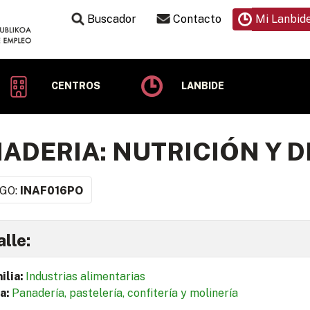
Buscador
Contacto
Mi Lanbid
CENTROS
LANBIDE
ADERIA: NUTRICIÓN Y D
GO:
INAF016PO
lle:
ilia:
Industrias alimentarias
a:
Panadería, pastelería, confitería y molinería