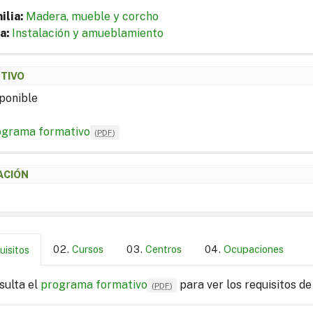
ilia:
Madera, mueble y corcho
a:
Instalación y amueblamiento
ETIVO
ponible
ograma formativo
(
PDF
)
ACIÓN
Cursos
Centros
Ocupaciones
uisitos
sulta el
programa formativo
para ver los requisitos de
(
PDF
)