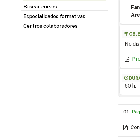
Buscar cursos
Fam
Are
Especialidades formativas
Centros colaboradores
OBJ
No dis
Pr
DUR
60 h.
Req
Con