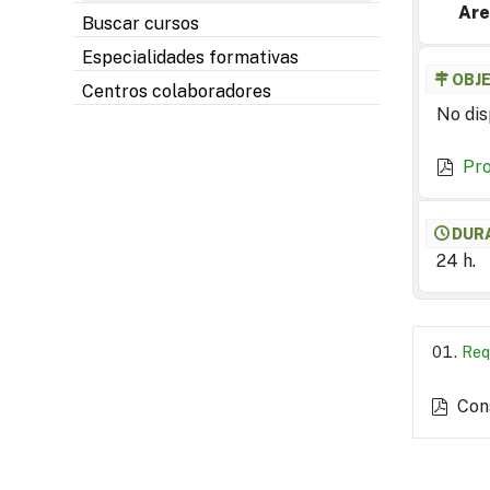
Are
Buscar cursos
Especialidades formativas
OBJ
Centros colaboradores
No dis
Pr
DUR
24 h.
Req
Con