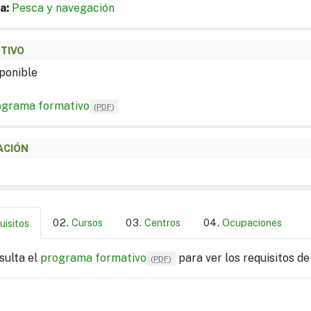
a:
Pesca y navegación
ETIVO
ponible
ograma formativo
(
PDF
)
ACIÓN
Cursos
Centros
Ocupaciones
uisitos
sulta el
programa formativo
para ver los requisitos de
(
PDF
)