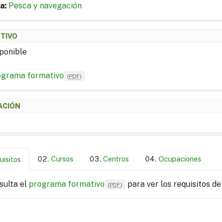
a:
Pesca y navegación
ETIVO
ponible
ograma formativo
(
PDF
)
ACIÓN
Cursos
Centros
Ocupaciones
uisitos
sulta el
programa formativo
para ver los requisitos de
(
PDF
)