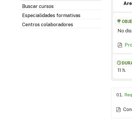
Are
Buscar cursos
Especialidades formativas
OBJ
Centros colaboradores
No dis
Pr
DUR
11 h.
Req
Con