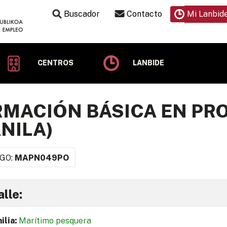
Buscador
Contacto
Mi Lanbid
CENTROS
LANBIDE
MACIÓN BÁSICA EN PR
NILA)
GO:
MAPN049PO
lle:
ilia:
Marítimo pesquera