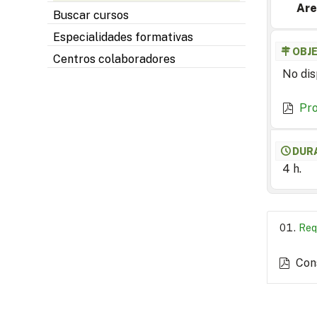
Are
Buscar cursos
Especialidades formativas
OBJ
Centros colaboradores
No dis
Pr
DUR
4 h.
Req
Con