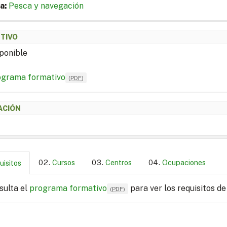
a:
Pesca y navegación
ETIVO
ponible
ograma formativo
(
PDF
)
ACIÓN
Cursos
Centros
Ocupaciones
uisitos
sulta el
programa formativo
para ver los requisitos de
(
PDF
)