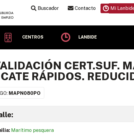
Buscador
Contacto
Mi Lanbid
CENTROS
LANBIDE
ALIDACIÓN CERT.SUF. 
CATE RÁPIDOS. REDUCI
GO:
MAPN080PO
lle:
ilia:
Marítimo pesquera