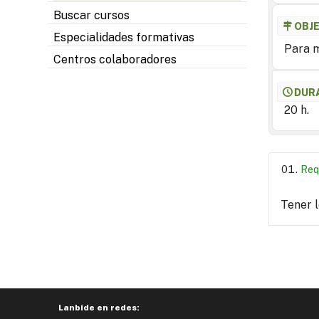
Buscar cursos
OBJ
Especialidades formativas
Para m
Centros colaboradores
DUR
20 h.
Req
Tener 
Lanbide en redes: