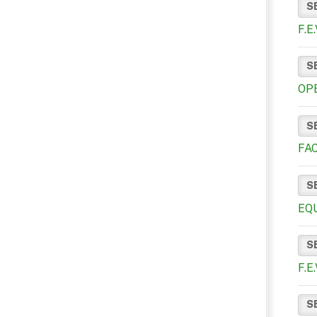
S
F.E
S
OP
S
FAC
S
EQU
S
F.E
S