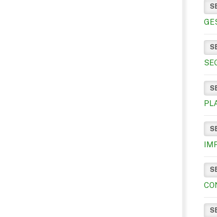
S
GE
S
SE
S
PL
S
IM
S
CO
S