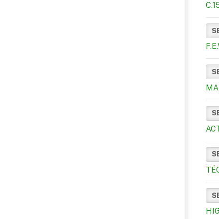
C.
S
F.
S
MA
S
AC
S
TÉ
S
HI