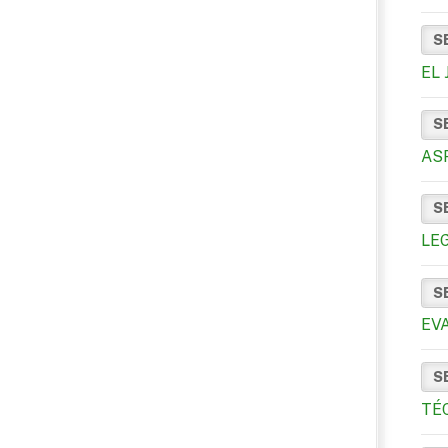
S
EL
S
AS
S
LE
S
EV
S
TÉ