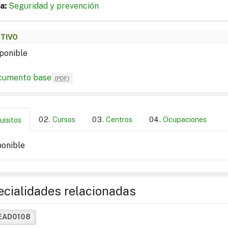
a:
Seguridad y prevención
ETIVO
ponible
cumento base
(
PDF
)
Cursos
Centros
Ocupaciones
uisitos
ponible
cialidades relacionadas
EAD0108