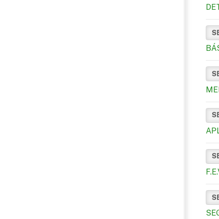
DE
S
BÁ
S
ME
S
AP
S
F.
S
SE