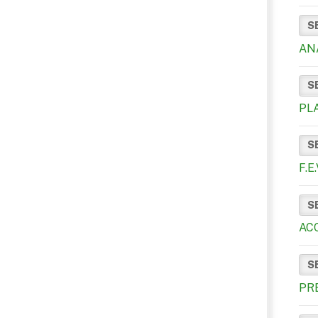
S
AN
S
PL
S
F.
S
AC
S
PR