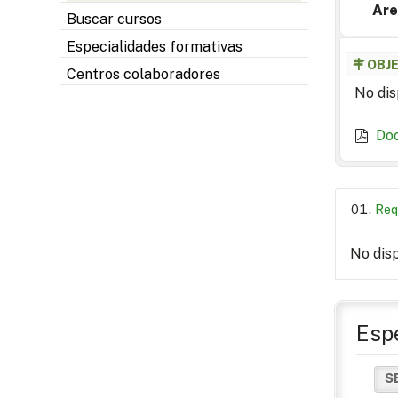
Are
Buscar cursos
Especialidades formativas
OBJ
Centros colaboradores
No dis
Do
Req
No dis
Espe
S