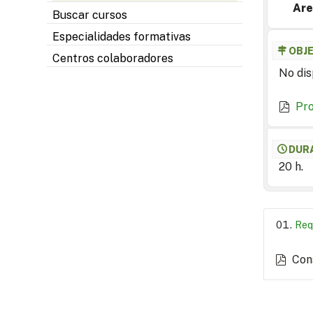
Are
Buscar cursos
Especialidades formativas
OBJ
Centros colaboradores
No dis
Pr
DUR
20 h.
Req
Con