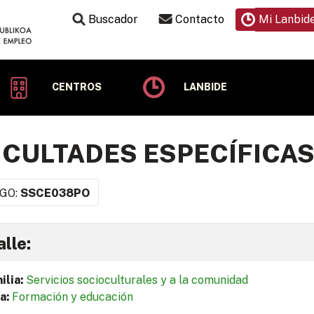
Buscador
Contacto
Mi Lanbid
CENTROS
LANBIDE
ICULTADES ESPECÍFICAS
GO:
SSCE038PO
lle:
ilia:
Servicios socioculturales y a la comunidad
a:
Formación y educación