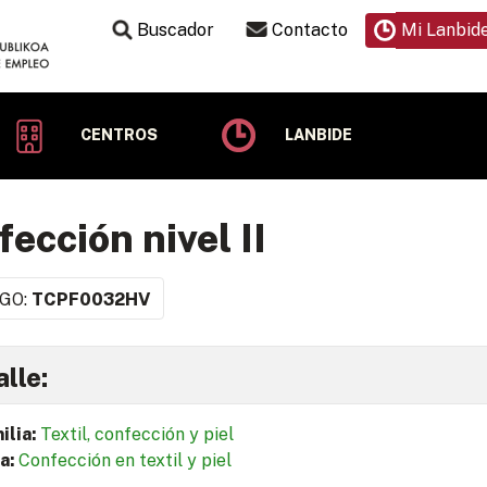
Buscador
Contacto
Mi Lanbid
CENTROS
LANBIDE
ección nivel II
GO:
TCPF0032HV
lle:
ilia:
Textil, confección y piel
a:
Confección en textil y piel