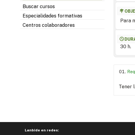
Buscar cursos
OBJ
Especialidades formativas
Para m
Centros colaboradores
DUR
30 h.
Req
Tener 
Lanbide en redes: